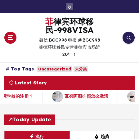
跳
转
到
菲律宾环球移
内
民-998VISA
容
微信 BGC998 电报 @BGC998
菲律环球移民专营菲律宾市场近
20年！
Top Tags
Uncategorized
未分类
Latest Story
瓦努阿图护照怎么激活
瓦努阿图护照能否在马尼拉开设
Today Update
流行
趋势