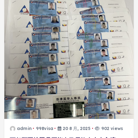
admin
998visa
20 8 月, 2025
902 views