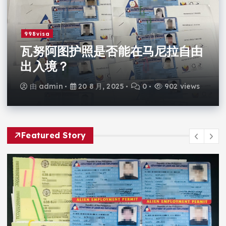
998visa
瓦努阿图护照是否能在马尼拉自由
出入境？
由
admin
20 8 月, 2025
0
902 views
Featured Story