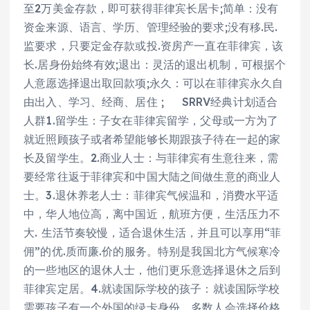
至2万美金存款，即可获得菲律宾长居卡;简单：没有
资金来源、语言、学历、管理经验的要求;没有移.民.
监要求，只要定金存款或投.资房产一直在菲律宾，该
长.居身份始终有效;退出：灵活的退出机制，可根据个
人意愿选择退出取回款项;永久：可以在菲律宾永久自
由出入、学习、经商、居住 ; SRRV经典计划适合
人群1.留学生：子女在菲律宾留学，父母或一方为了
就近照顾孩子或者希望能够长期跟孩子待在一起的家
长及留学生。2.商业人士：与菲律宾有生意往来，需
要经常往返于菲律宾和中国大陆之间做生意的商业人
士。3.退休养老人士：菲律宾气候温和，消费水平适
中，华人地位高，离中国近，航班方便，生活压力不
大. 生活节奏较慢，适合退休生活，并且可以享用“菲
佣”的优.质而廉.价的服务。特别是我国北方气候寒冷
的一些地区的退休人士，他们更乐意选择退休之后到
菲律宾定居。4.就读国际学校的孩子：就读国际学校
需要孩子有一个外国的绿卡身份，多数人会选择价格