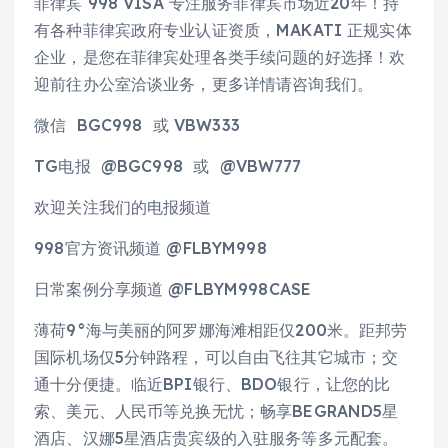
菲律宾 998 VISA 专注服务菲律宾市场近20年！持
有各种菲律宾政府专业认证资质，MAKATI 正规实体
企业，是您在菲律宾处理各类手续问题的好选择！欢
迎前往办公室洽谈业务，更多详情请咨询我们。
微信 BGC998 或 VBW333
TG电报 @BGC998 或 @VBW777
欢迎关注我们的电报频道
998官方资讯频道 @FLBYM998
日常案例分享频道 @FLBYM998CASE
薄荷9°海与美丽的阿罗娜海滩相距仅200米。距邦劳
国际机场仅5分钟路程，可以自由飞往其它城市；交
通十分便捷。临近BPI银行、BDO银行，让您的比
索、美元、人民币等兑换无忧；畅享BEGRAND5星
酒店、汉娜5星酒店贵宾级的入驻服务等多元配套。