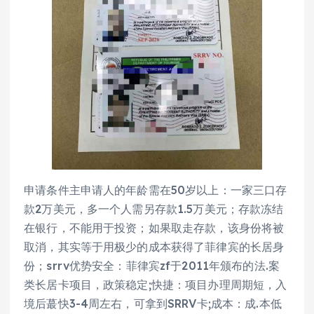
申请条件主申请人的年龄需在50岁以上：一家三口存
款2万美元，多一个人需另存款1.5万美元；存款冻结
在银行，不能用于投资；如果取走存款，该身份将被
取消，其实等于用极少的成本获得了菲律宾的长居身
份；srrv优势安全：菲律宾zf于2011年颁布的法.案
类长居卡项目，政策稳定;快捷：项目办理周期短，入
境后蕞快3-4周左右，可拿到SRRV卡;成本：成.本低