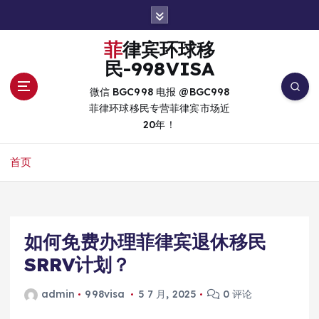
跳
转
到
菲律宾环球移
内
民-998VISA
容
微信 BGC998 电报 @BGC998
菲律环球移民专营菲律宾市场近
20年！
首页
如何免费办理菲律宾退休移民
SRRV计划？
admin
998visa
5 7 月, 2025
0 评论