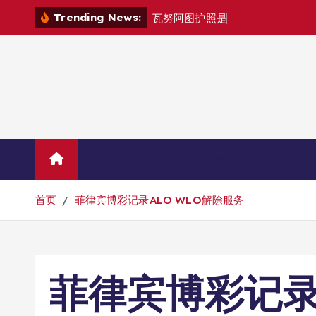
跳
Trending News:
瓦
努
阿
图
护
照
是
否
能
在
马
尼
拉
自
由
转
到
内
容
Home
联系华人移民
首页
菲律宾博彩记录ALO WLO解除服务
菲律宾博彩记录