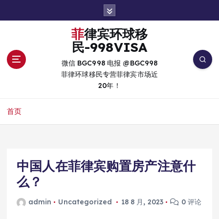
跳
转
到
菲律宾环球移
内
民-998VISA
容
微信 BGC998 电报 @BGC998
菲律环球移民专营菲律宾市场近
20年！
首页
中国人在菲律宾购置房产注意什
么？
admin
Uncategorized
18 8 月, 2023
0 评论