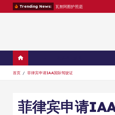
跳
Trending News:
瓦
努
阿
图
护
照
是
否
能
在
马
尼
拉
自
由
转
到
内
容
Home
联系华人移民
首页
菲律宾申请IAA国际驾驶证
菲律宾申请IA