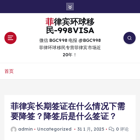
跳
转
到
菲律宾环球移
内
民-998VISA
容
微信 BGC998 电报 @BGC998
菲律环球移民专营菲律宾市场近
20年！
首页
菲律宾长期签证在什么情况下需
要降签？降签后是什么签证？
admin
Uncategorized
31 1 月, 2025
0 评论