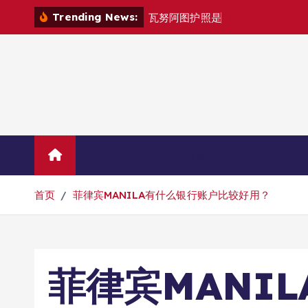
跳
Trending News:
瓦
努
阿
图
护
照
是
否
能
在
马
尼
拉
自
由
转
到
内
容
Home
联系华人移民
首页
菲律宾MANILA有什么银行账户比较好用？
菲律宾MANI