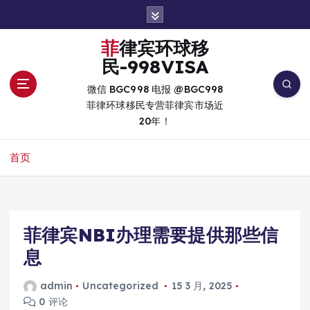
跳
转
到
菲律宾环球移
内
民-998VISA
容
微信 BGC998 电报 @BGC998
菲律环球移民专营菲律宾市场近
20年！
首页
菲律宾NBI办理需要提供那些信
息
admin
Uncategorized
15 3 月, 2025
0 评论