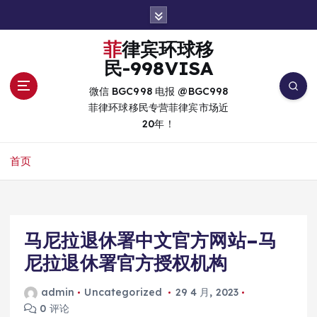
跳
转
到
菲律宾环球移
内
民-998VISA
容
微信 BGC998 电报 @BGC998
菲律环球移民专营菲律宾市场近
20年！
首页
马尼拉退休署中文官方网站–马
尼拉退休署官方授权机构
admin
Uncategorized
29 4 月, 2023
0 评论