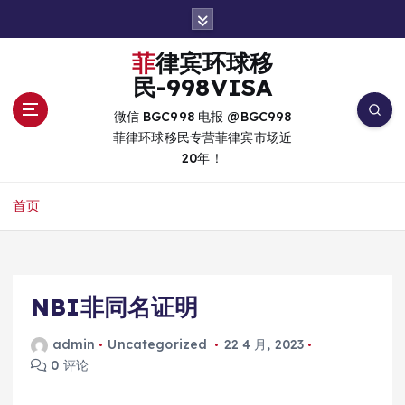
跳
转
到
菲律宾环球移
内
民-998VISA
容
微信 BGC998 电报 @BGC998
菲律环球移民专营菲律宾市场近
20年！
首页
NBI非同名证明
admin
Uncategorized
22 4 月, 2023
0 评论