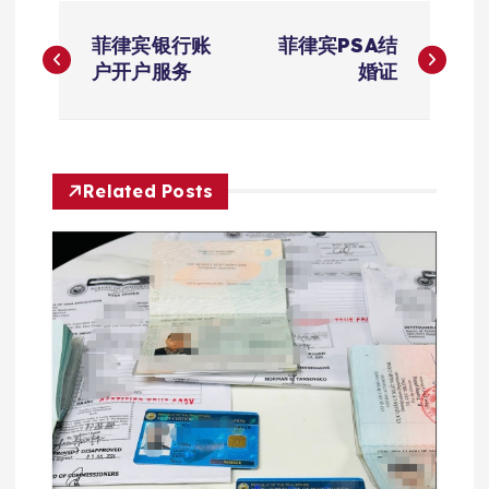
文
菲律宾银行账
菲律宾PSA结
章
户开户服务
婚证
导
航
Related Posts