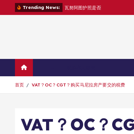
跳
Trending News:
瓦
努
阿
图
护
照
是
否
能
在
马
尼
拉
自
由
转
到
内
容
Home
联系华人移民
首页
VAT？OC？CGT？购买马尼拉房产要交的税费
VAT？OC？C