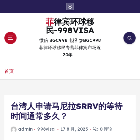
跳
转
到
菲律宾环球移
内
民-998VISA
容
微信 BGC998 电报 @BGC998
菲律环球移民专营菲律宾市场近
20年！
首页
台湾人申请马尼拉SRRV的等待
时间通常多久？
admin
998visa
17 8 月, 2025
0 评论