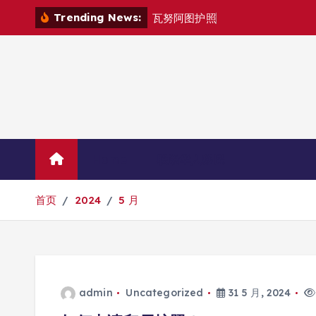
跳
Trending News:
瓦
努
阿
图
护
照
是
否
能
在
马
转
到
内
容
Home
联系华人移民
首页
2024
5 月
admin
Uncategorized
31 5 月, 2024