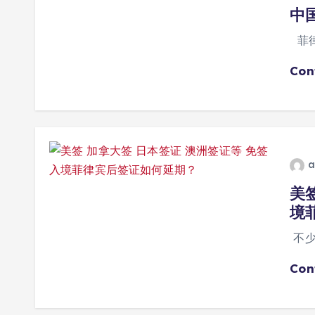
中
菲律
Con
a
美
境
不少
Con