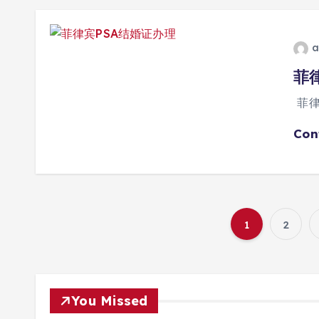
a
菲
菲律
Con
1
2
You Missed