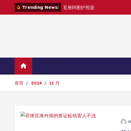
跳
Trending News:
瓦
努
阿
图
护
照
是
否
能
在
马
尼
拉
自
转
到
内
容
Home
联系华人移民
首页
2024
12 月
a