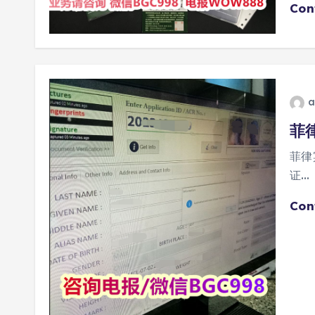
Con
a
菲
菲律
证…
Con