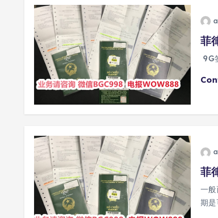
a
菲律
9G
Con
a
菲
一般
期是