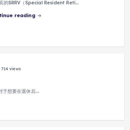
的SRRV（Special Resident Reti…
tinue reading
714 views
对于想要在退休后…