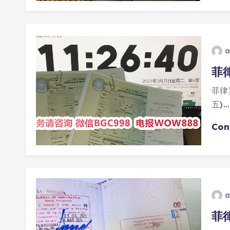
a
菲
菲律
五)…
Con
a
菲