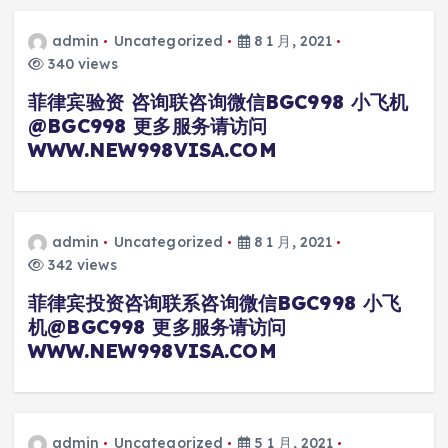
admin
Uncategorized
8 1 月, 2021
340 views
菲律宾验资 咨询联咨询微信BGC998 小飞机
@BGC998 更多服务请访问
WWW.NEW998VISA.COM
admin
Uncategorized
8 1 月, 2021
342 views
菲律宾投资咨询联系咨询微信BGC998 小飞
机@BGC998 更多服务请访问
WWW.NEW998VISA.COM
admin
Uncategorized
5 1 月, 2021