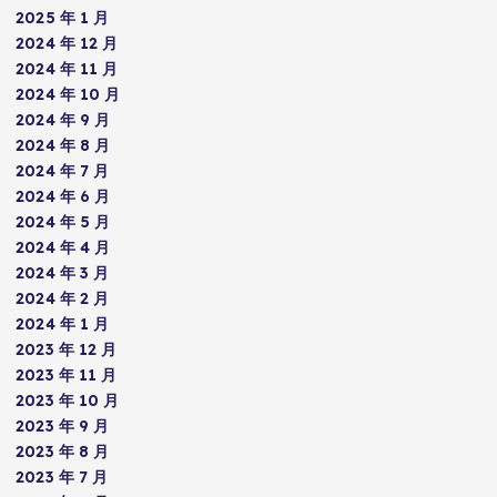
2025 年 1 月
2024 年 12 月
2024 年 11 月
2024 年 10 月
2024 年 9 月
2024 年 8 月
2024 年 7 月
2024 年 6 月
2024 年 5 月
2024 年 4 月
2024 年 3 月
2024 年 2 月
2024 年 1 月
2023 年 12 月
2023 年 11 月
2023 年 10 月
2023 年 9 月
2023 年 8 月
2023 年 7 月