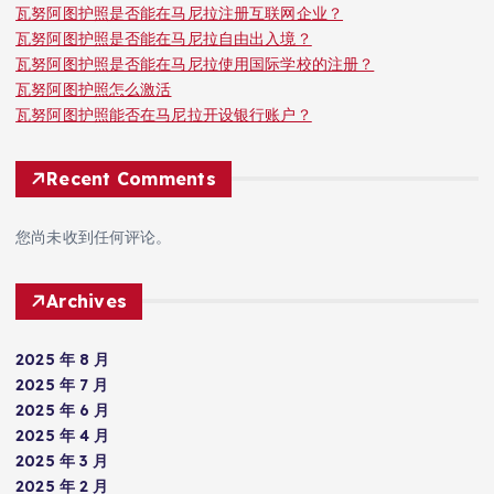
瓦努阿图护照是否能在马尼拉注册互联网企业？
瓦努阿图护照是否能在马尼拉自由出入境？
瓦努阿图护照是否能在马尼拉使用国际学校的注册？
瓦努阿图护照怎么激活
瓦努阿图护照能否在马尼拉开设银行账户？
Recent Comments
您尚未收到任何评论。
Archives
2025 年 8 月
2025 年 7 月
2025 年 6 月
2025 年 4 月
2025 年 3 月
2025 年 2 月