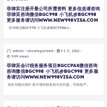
菲律宾注册开曼公司所需资料 更多信息请咨询
菲律宾咨询微信BGC998 小飞机@BGC998
更多服务请访问WWW.NEW998VISA.COM
咨询微信BGC998 小飞机@BGC998&n…
admin
Uncategorized
5 1 月, 2021
599 views
菲律宾会计税务服务项目BGCCPAS微信咨询
咨询微信BGC998 小飞机@BGC998 更多服
务请访问WWW.NEW998VISA.COM
很多同胞在国外 都不懂得税务相关的问题，导致很严…