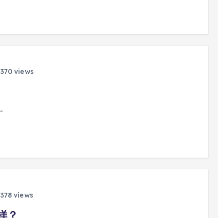
370 views
…
378 views
样？