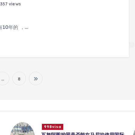
357 views
10年的 ，…
…
8
文
章
分
998visa
入
瓦努阿图护照是否能在马尼拉使用国际