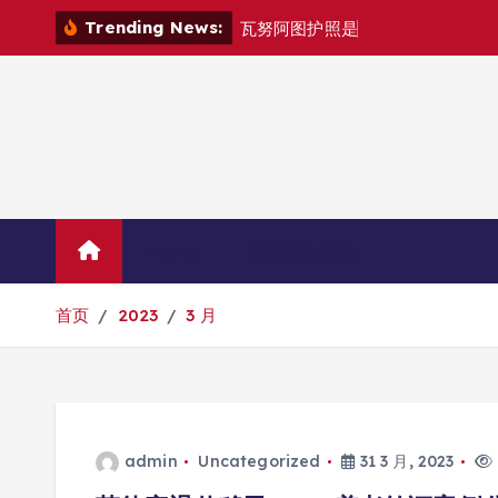
跳
Trending News:
瓦
努
阿
图
护
照
是
否
能
在
马
尼
转
到
内
容
Home
联系华人移民
首页
2023
3 月
admin
Uncategorized
31 3 月, 2023