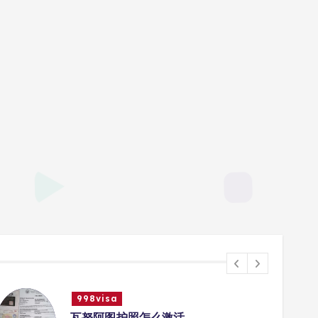
998visa
瓦努阿图护照怎么激活