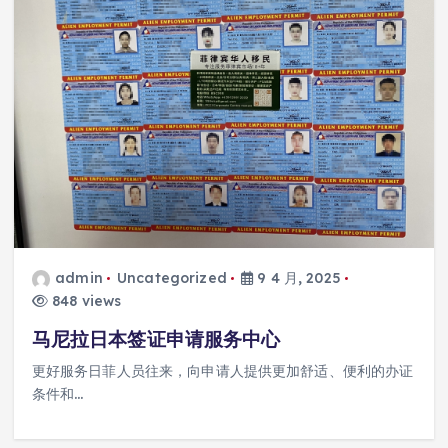
admin
Uncategorized
9 4 月, 2025
848 views
马尼拉日本签证申请服务中心
更好服务日菲人员往来，向申请人提供更加舒适、便利的办证
条件和…