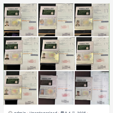
admin
Uncategorized
9 4 月, 2025