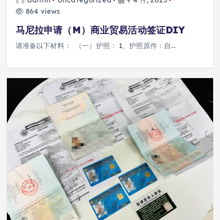
864 views
马尼拉申请（M）商业贸易活动签证DIY
请准备以下材料： （一）护照： 1、护照原件：自…