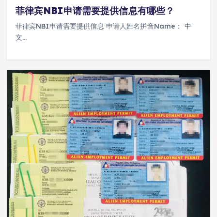
菲律宾NBI申请需要提供信息有哪些？
菲律宾NBI申请需要提供信息 申请人姓名拼音Name： 中
文…