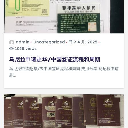
admin
Uncategorized
9 4 月, 2025
1028 views
马尼拉申请赴华/中国签证流程和周期
马尼拉申请赴华/去中国签证流程和周期 费用分享 马尼拉申请
赴…