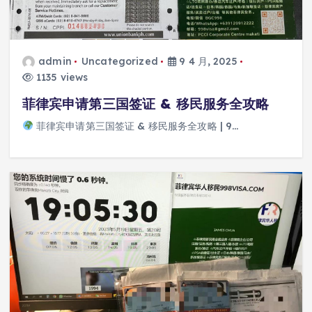
admin
Uncategorized
9 4 月, 2025
1135 views
菲律宾申请第三国签证 & 移民服务全攻略
菲律宾申请第三国签证 & 移民服务全攻略 | 9…