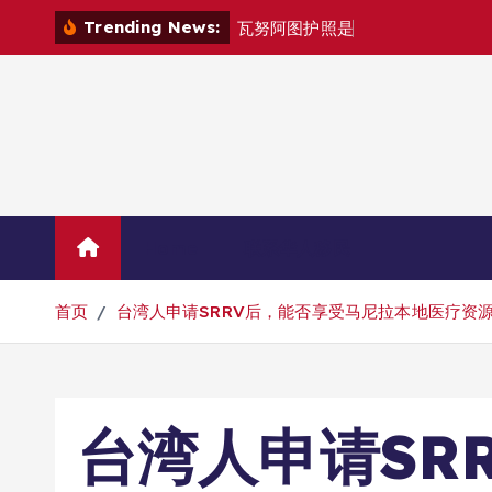
跳
Trending News:
瓦
努
阿
图
护
照
是
否
能
在
马
尼
拉
自
由
转
到
内
容
Home
联系华人移民
首页
台湾人申请SRRV后，能否享受马尼拉本地医疗资
台湾人申请SR