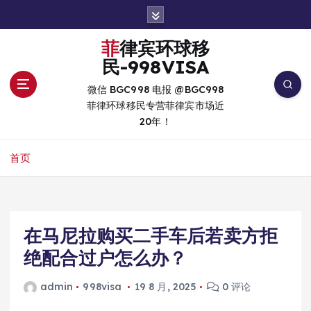
跳
转
到
菲律宾环球移
内
民-998VISA
容
微信 BGC998 电报 @BGC998
菲律环球移民专营菲律宾市场近
20年！
首页
在马尼拉购买二手车后若卖方拒
绝配合过户怎么办？
admin
998visa
19 8 月, 2025
0 评论