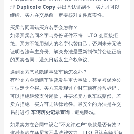
理
Duplicate Copy
并出具认证副本，买方才可以
继续。买方在交易前一定要核对文件真实性。
买卖合同写错买方名字会怎样？
如果买卖合同名字与身份证件不符，LTO 会直接拒
绝。买方不能用别人的名字代替自己，否则未来无法
证明合法车主身份。解决办法是重新制作并公证正确
的买卖合同，避免日后发生产权争议。
遇到卖方恶意隐瞒事故车辆怎么办？
有些卖方会隐瞒车辆曾发生重大事故，甚至被保险公
司认定为全损。买方若发现过户时车辆有异常标记，
可以拒绝继续支付尾款，并要求卖方退车或赔偿。若
卖方拒绝，买方可走法律途径。最安全的办法是在交
易前进行
车辆历史记录查询
，避免踩坑。
如果卖方在合同中设定“不允许过户”条款是否有效？
这种条款在马尼拉不具法律效力。LTO 只认车辆所有