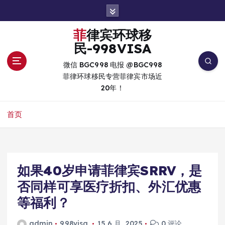
跳
转
到
菲律宾环球移
内
民-998VISA
容
微信 BGC998 电报 @BGC998
菲律环球移民专营菲律宾市场近
20年！
首页
如果40岁申请菲律宾SRRV，是
否同样可享医疗折扣、外汇优惠
等福利？
admin
998visa
15 6 月, 2025
0 评论