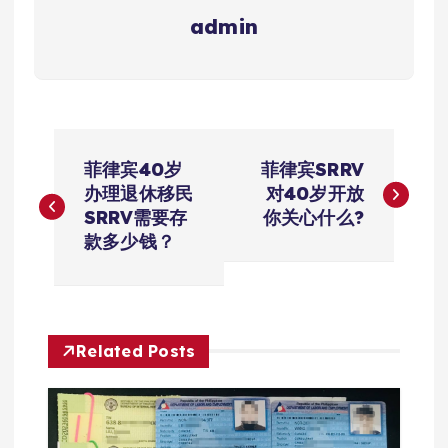
admin
文
菲律宾40岁
菲律宾SRRV
章
办理退休移民
对40岁开放
SRRV需要存
你关心什么?
导
款多少钱？
航
Related Posts