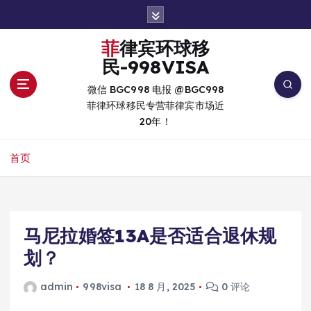
跳
转
到
菲律宾环球移
内
民-998VISA
容
微信 BGC998 电报 @BGC998
菲律环球移民专营菲律宾市场近
20年！
首页
马尼拉婚签13A是否适合退休规
划？
admin
998visa
18 8 月, 2025
0 评论