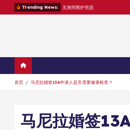
跳
Trending News:
瓦
努
阿
图
护
照
是
否
能
在
马
尼
拉
自
由
转
到
内
容
Home
联系华人移民
首页
马尼拉婚签13A申请人是否需要健康检查？
马尼拉婚签13