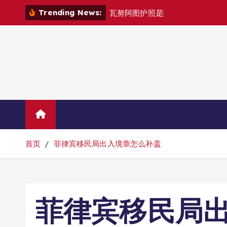
跳
Trending News:
瓦
努
阿
图
护
照
是
否
能
在
马
尼
拉
自
由
转
到
内
容
Home
联系华人移民
首页
菲律宾移民局出入境章怎么补盖
菲律宾移民局