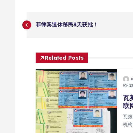
文
菲律宾退休移民3天获批！
章
导
Related Posts
航
12
瓦
联
瓦努
机构