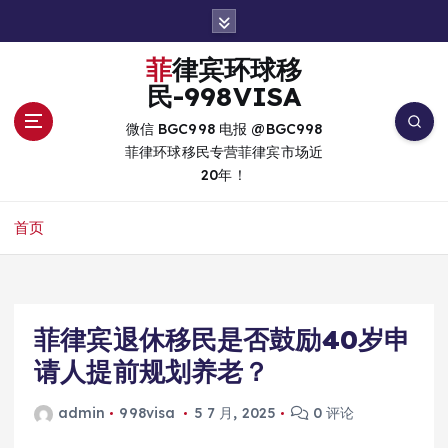
跳
转
到
菲律宾环球移
内
民-998VISA
容
微信 BGC998 电报 @BGC998
菲律环球移民专营菲律宾市场近
20年！
首页
菲律宾退休移民是否鼓励40岁申
请人提前规划养老？
admin
998visa
5 7 月, 2025
0 评论