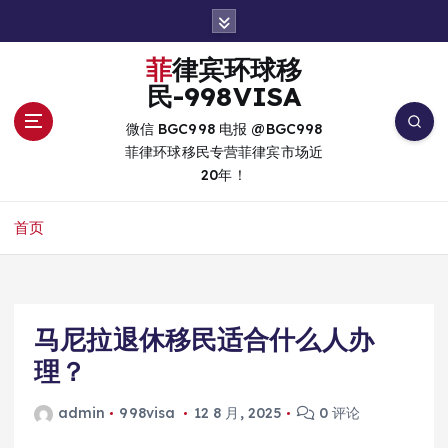
跳
转
到
菲律宾环球移
内
民-998VISA
容
微信 BGC998 电报 @BGC998
菲律环球移民专营菲律宾市场近
20年！
首页
马尼拉退休移民适合什么人办
理？
admin
998visa
12 8 月, 2025
0 评论