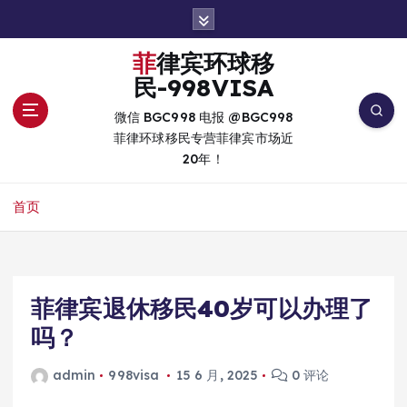
跳
转
到
菲律宾环球移
内
民-998VISA
容
微信 BGC998 电报 @BGC998
菲律环球移民专营菲律宾市场近
20年！
首页
菲律宾退休移民40岁可以办理了
吗？
admin
998visa
15 6 月, 2025
0 评论