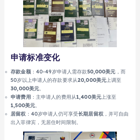
申请标准变化
存款金额
：40-49岁申请人需存款
50,000美元
，而
50岁以上申请人的存款要求从
20,000美元
上调至
30,000美元
。
申请费用
：主申请人的费用从
1,400美元
上涨至
1,500美元
。
居留权
：40岁申请人仍可享受
长期居留权
，并可自由
出入菲律宾，无居住时间限制。