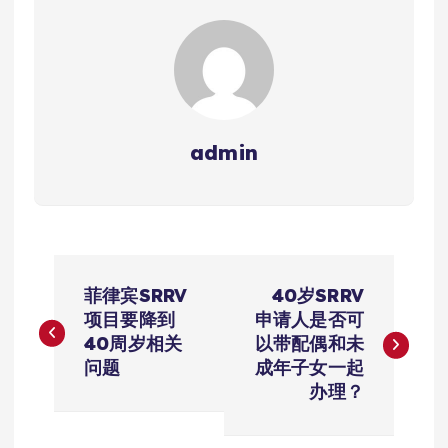
admin
文
菲律宾SRRV
40岁SRRV
章
项目要降到
申请人是否可
40周岁相关
以带配偶和未
导
问题
成年子女一起
办理？
航