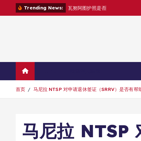
跳
Trending News:
瓦
努
阿
图
护
照
是
否
能
在
马
尼
拉
自
由
转
到
内
容
Home
联系华人移民
首页
马尼拉 NTSP 对申请退休签证（SRRV）是否有帮
马尼拉 NTSP