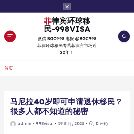
跳
转
到
菲律宾环球移
内
民-998VISA
容
微信 BGC998 电报 @BGC998
菲律环球移民专营菲律宾市场近
20年！
首页
马尼拉40岁即可申请退休移民？
很多人都不知道的秘密
admin
998visa
19 8 月, 2025
0 评论