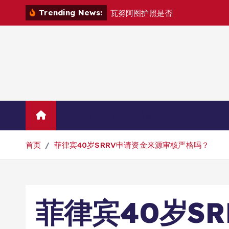
跳
Trending News:
瓦
努
阿
图
护
照
是
否
能
在
马
尼
拉
自
由
转
到
内
容
Home
联系华人移民
首页
菲律宾40岁SRRV申请资金来源审核严格吗？
菲律宾40岁S