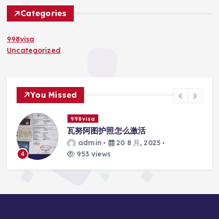
Categories
998visa
Uncategorized
You Missed
998visa
际
瓦努阿图护照怎么激活
admin
20 8 月, 2025
953 views
4