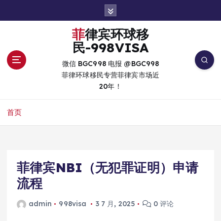
跳
转
到
菲律宾环球移
内
民-998VISA
容
微信 BGC998 电报 @BGC998
菲律环球移民专营菲律宾市场近
20年！
首页
菲律宾NBI（无犯罪证明）申请
流程
admin
998visa
3 7 月, 2025
0 评论