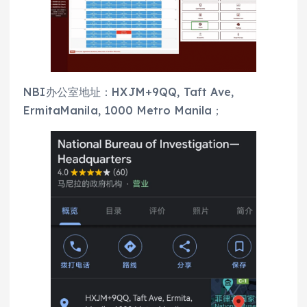
NBI办公室地址：HXJM+9QQ, Taft Ave,
ErmitaManila, 1000 Metro Manila；