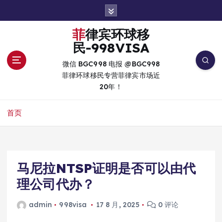
跳
转
到
菲律宾环球移
内
民-998VISA
容
微信 BGC998 电报 @BGC998
菲律环球移民专营菲律宾市场近
20年！
首页
马尼拉NTSP证明是否可以由代
理公司代办？
admin
998visa
17 8 月, 2025
0 评论