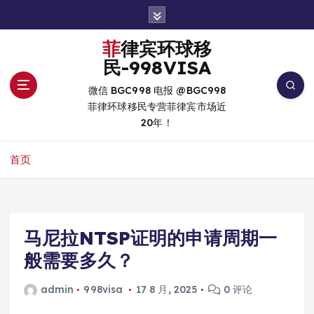
跳
转
到
菲律宾环球移
内
民-998VISA
容
微信 BGC998 电报 @BGC998
菲律环球移民专营菲律宾市场近
20年！
首页
马尼拉NTSP证明的申请周期一
般需要多久？
admin
998visa
17 8 月, 2025
0 评论