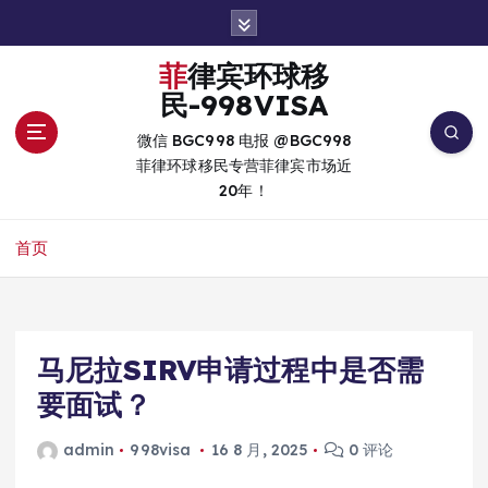
跳
转
到
菲律宾环球移
内
民-998VISA
容
微信 BGC998 电报 @BGC998
菲律环球移民专营菲律宾市场近
20年！
首页
马尼拉SIRV申请过程中是否需
要面试？
admin
998visa
16 8 月, 2025
0 评论