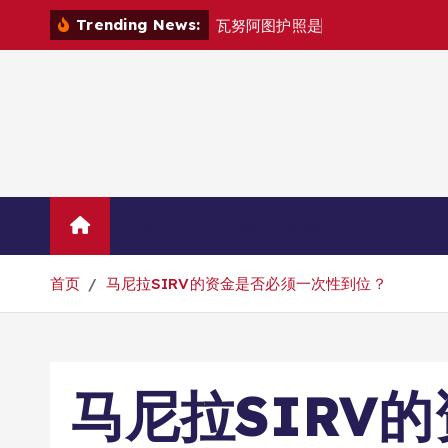
跳
Trending News:
瓦
努
阿
图
护
照
是
否
能
在
马
尼
拉
自
由
转
到
内
容
Home
联系华人移民
首页
马尼拉SIRV的资金是否必须一次性到位？
马尼拉SIRV