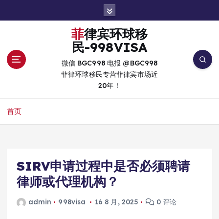
跳
转
到
菲律宾环球移
内
民-998VISA
容
微信 BGC998 电报 @BGC998
菲律环球移民专营菲律宾市场近
20年！
首页
SIRV申请过程中是否必须聘请
律师或代理机构？
admin
998visa
16 8 月, 2025
0 评论