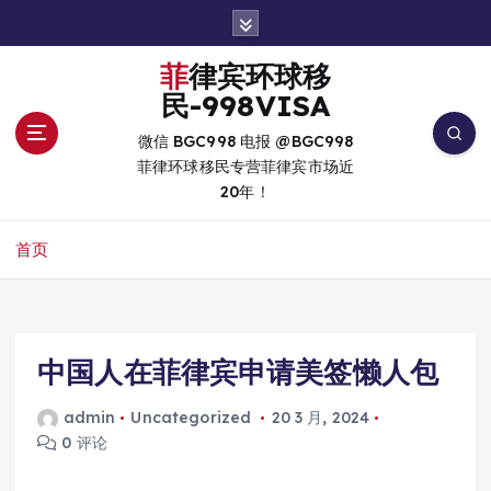
跳
转
到
菲律宾环球移
内
民-998VISA
容
微信 BGC998 电报 @BGC998
菲律环球移民专营菲律宾市场近
20年！
首页
中国人在菲律宾申请美签懒人包
admin
Uncategorized
20 3 月, 2024
0 评论