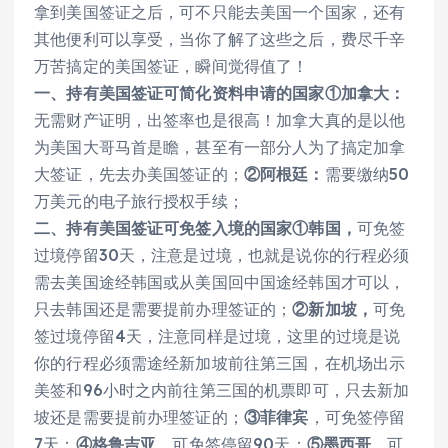
拿到美国签证之后，可不只能去美国一个国家，还有
其他便利可以享受，当你了解了这些之后，费尽千辛
万苦搞定的美国签证，瞬间觉得值了！
一、持有美国签证可简化资料申请的国家
①加拿大：
无需财产证明，出签率也是很高！加拿大真的是以他
为美国大哥马首是瞻，甚至有一部分人为了搞定加拿
大签证，先去办美国签证的；
②阿根廷：
需要缴纳50
万美元的电子旅行授权手续；
二、持有美国签证可免签入境的国家
①韩国，
可免签
过境停留30天，注意是过境，也就是说你的行程必须
需去美国途经韩国或从美国回中国途经韩国才可以，
只去韩国还是需要提前办理签证的；
②新加坡，
可免
签过境停留4天，注意同样是过境，这里的过境是说
你的行程必须需途经新加坡前往第三国，在机场出示
美签和96小时之内前往第三国的机票即可，只去新加
坡还是需要提前办理签证的；
③菲律宾
，可免签停留
7天；
④格鲁吉亚
，可免签停留90天；
⑤墨西哥
，可