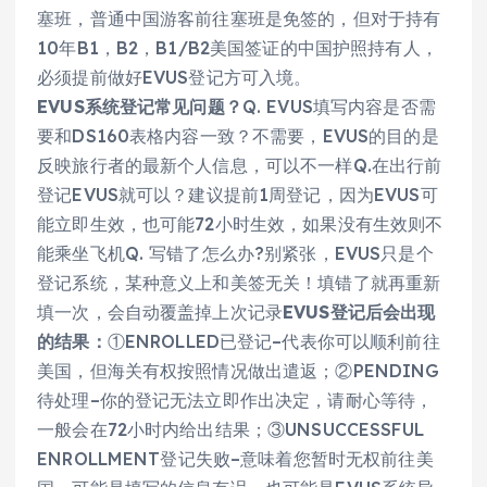
塞班，普通中国游客前往塞班是免签的，但对于持有
10年B1，B2，B1/B2美国签证的中国护照持有人，
必须提前做好EVUS登记方可入境。
EVUS系统登记常见问题？
Q. EVUS填写内容是否需
要和DS160表格内容一致？不需要，EVUS的目的是
反映旅行者的最新个人信息，可以不一样Q.在出行前
登记EVUS就可以？建议提前1周登记，因为EVUS可
能立即生效，也可能72小时生效，如果没有生效则不
能乘坐飞机Q. 写错了怎么办?别紧张，EVUS只是个
登记系统，某种意义上和美签无关！填错了就再重新
填一次，会自动覆盖掉上次记录
EVUS登记后会出现
的结果：
①ENROLLED已登记–代表你可以顺利前往
美国，但海关有权按照情况做出遣返；②PENDING
待处理–你的登记无法立即作出决定，请耐心等待，
一般会在72小时内给出结果；③UNSUCCESSFUL
ENROLLMENT登记失败–意味着您暂时无权前往美