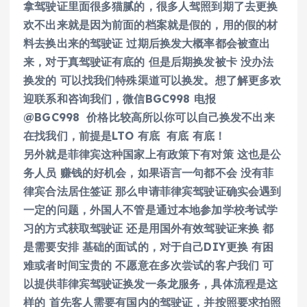
拿驾驶证里面很多猫腻的，很多人驾照到期了去更换
欢不出来就是因为前面的档案就是假的，用的假的材
料去换出来的驾驶证 过期后换发大概率都会被查出
来，对于真驾驶证有底的 但是后期换发被卡 没办法
换发的 可以找我们特殊渠道可以换发。想了解更多欢
迎联系和咨询我们，微信BGC998 电报
@BGC998 价格比较高所以你可以自己换发不出来
在找我们，前提是LTO 有底 有底 有底！
另外就是菲律宾这种国家上有政策下有对策 这也是公
务人员 赚钱的好机会，如果语言一句都不会 没有菲
律宾合法居住签证 那么申请菲律宾驾驶证确实会遇到
一定的问题，外国人不管是通过本地参加学校考试学
习的方式获取驾驶证 还是用国外有效驾驶证来换 都
是需要安排 基础的面试的，对于自己DIY更换 有困
难或者时间宝贵的 不愿意在多次尝试的客户我们 可
以提供菲律宾驾驶证换发一条龙服务，具体流程是这
样的 首先客人需要有国内的驾驶证，并按照要求拍照