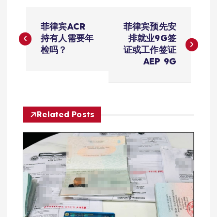
文
菲律宾ACR
菲律宾预先安
章
持有人需要年
排就业9G签
检吗？
证或工作签证
导
AEP 9G
航
Related Posts