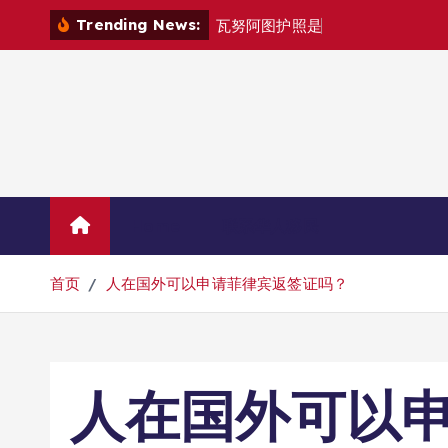
跳
Trending News:
瓦
努
阿
图
护
照
是
否
能
在
马
尼
拉
自
由
转
到
内
容
Home
联系华人移民
首页
人在国外可以申请菲律宾返签证吗？
人在国外可以