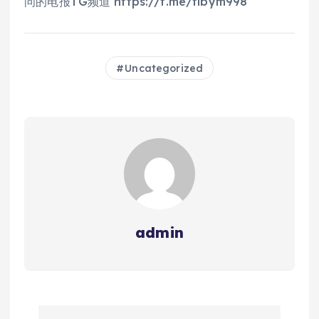
问的电报TG频道 https://t.me/flbym998
Uncategorized
admin