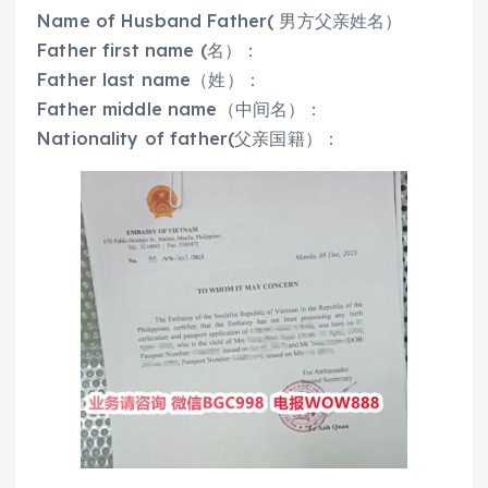
Name of Husband Father( 男方父亲姓名）
Father first name (名）：
Father last name（姓）：
Father middle name（中间名）：
Nationality of father(父亲国籍）：