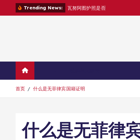
跳
Trending News:
瓦
努
阿
图
护
照
是
否
能
在
马
尼
拉
自
由
转
到
内
容
Home
联系华人移民
首页
什么是无菲律宾国籍证明
什么是无菲律