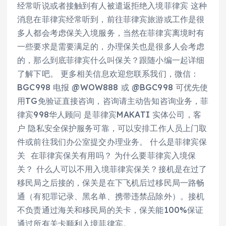
经常听说或者接触到有人被遣返拒绝入境菲律宾 这种
消息在菲律宾经常听到，前往菲律宾旅游或工作是很
多人都会考虑保关入境服务，当然在菲律宾离境时有
一些要求是需要满足的，办理保关也是很多人会考虑
的，那么到底菲律宾什么叫保关？跟随小编一起详细
了解下吧。 更多相关信息欢迎您联系我们，微信：
BGC998 电报 @WOW888 或 @BGC998 可优先使
用TG免验证直接咨询，咨询请主动告知咨询业务，菲
律宾998华人顾问 是菲律宾MAKATI 实体公司，客
户 隐私安全保护服务可靠，可以安排工作人员上门取
件或前往我们办公室提交办理业务。 什么是菲律宾保
关 在菲律宾保关有用吗？ 为什么要菲律宾入境保
关？ 什么人可以不用入境菲律宾保关？接机是在过了
移民局之后接的，保关是在下飞机后过移民局一路畅
通（有犯罪记录、黑名单、携带违禁品除外）。接机
不负责通过海关和移民局的关卡，保关能100%保证
通过所有关卡顺利入境菲律宾。