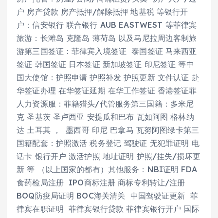
户 房产贷款 房产抵押/解除抵押 地基税 等银行开
户：信安银行 联合银行 AUB EASTWEST 等菲律宾
旅游：长滩岛 克隆岛 薄荷岛 以及马尼拉周边客制旅
游第三国签证：菲律宾入境签证 泰国签证 马来西亚
签证 韩国签证 日本签证 新加坡签证 印尼签证 等中
国大使馆：护照申请 护照补发 护照更新 文件认证 赴
华签证办理 在华签证延期 在华工作签证 香港签证菲
人力资源服：菲籍猎头/代管服务第三国籍：多米尼
克 圣基茨 圣卢西亚 安提瓜和巴布 瓦如阿图 格林纳
达 土耳其 ， 墨西哥 印尼 巴拿马 瓦努阿图绿卡第三
国籍配套：护照激活 税务登记 驾驶证 无犯罪证明 电
话卡 银行开户 激活护照 地址证明 护照/挂失/损坏更
新 等 （以上国家的都有）其他服务：NBI证明 FDA
食药检局注册 IPO商标注册 商标专利转让/注册
BOQ防疫局证明 BOC海关清关 中国驾驶证更新 菲
律宾在职证明 菲律宾银行贷款 菲律宾银行开户 国际