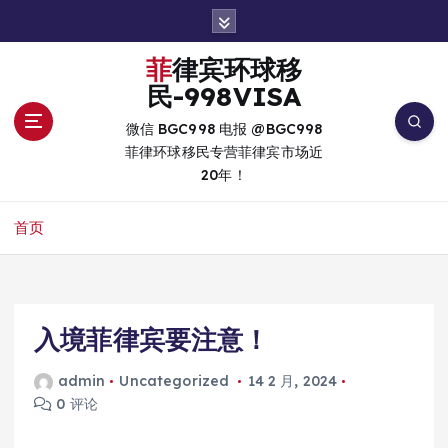
跳
转
到
菲律宾环球移
内
民-998VISA
容
微信 BGC998 电报 @BGC998
菲律环球移民专营菲律宾市场近
20年！
首页
入境菲律宾要注意！
admin
Uncategorized
14 2 月, 2024
0 评论