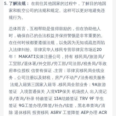
了解法规：
在前往其他国家的过程中，了解目的地国
家和航空公司的法规和规定。这样可以更好地避免违
规行为。
总体而言，互相帮助是值得鼓励的，但在协助他人
时，确保自己的合法权益并保持警惕是非常重要的。
在任何时候都要遵循法规，以免因为无知或疏忽而陷
入法律纠纷。菲律宾华人移民专营菲律宾市场近20
年！ MAKATI实体注册公司，持有 移民局/旅游局/
工贸部/退休署/外交部/劳工部/司法部/税务局/等政
府单位授权 信誉有保证 .主营：菲律宾移民局全线业
务，公司注册以及财税，房产/不动产/法务相关服务
法规入籍第三国家入籍等 .移民局全部业务：9A旅游
签证 入境普通保关 入境VIP保关 机场捞人 出入境记
录/查询/补录 特赦签证 13A结婚签证 TRV 9F 学生
签证 9G工签办理/降签/补办/续签，黑名单查询/清
除 退休移民 投资移民 ASRV 工签降签 AEP办理 ACR