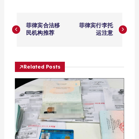
文
菲律宾合法移
菲律宾行李托
章
民机构推荐
运注意
导
航
Related Posts