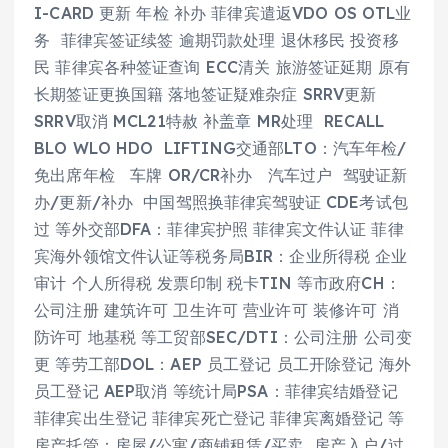
I-CARD 更新 年检 补办 菲律宾遣返VDO OS OTL业
务 菲律宾签证续签 逾期罚款处理 退休移民 投资移
民 菲律宾各种签证查询 ECC清关 旅游签证延期 原有
长期签证更换国籍 落地签证疑难杂症 SRRV更新
SRRV取消 MCL21特赦 补盖章 MR处理 RECALL
BLO WLO HDO LIFTING交通部LTO：汽车年检/
免出席年检 车牌 OR/CR补办 汽车过户 驾驶证新
办/更新/补办 中国驾照换菲律宾驾驶证 CDE考试包
过 等外交部DFA：菲律宾护照 菲律宾文件认证 菲律
宾海外领馆文件认证等税务局BIR：企业所得税 企业
审计 个人所得税 发票印制 税卡TIN 等市政府CH：
公司注册 建筑许可 卫生许可 营业许可 装修许可 消
防许可 地基税 等工贸部SEC/DTI：公司注册 公司变
更 等劳工部DOL：AEP 员工登记 员工开除登记 海外
员工登记 AEP取消 等统计局PSA：菲律宾结婚登记
菲律宾出生登记 菲律宾死亡登记 菲律宾离婚登记 等
房产托管：房屋/公寓/商铺租赁/买卖 房产入户/过