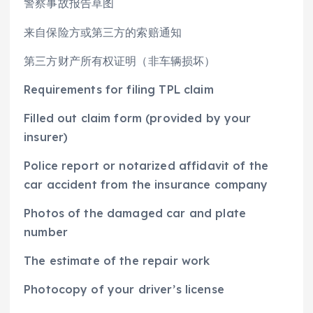
警察事故报告草图
来自保险方或第三方的索赔通知
第三方财产所有权证明（非车辆损坏）
Requirements for filing TPL claim
Filled out claim form (provided by your
insurer)
Police report or notarized affidavit of the
car accident from the insurance company
Photos of the damaged car and plate
number
The estimate of the repair work
Photocopy of your driver’s license