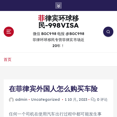
跳
转
到
菲律宾环球移
内
民-998VISA
容
微信 BGC998 电报 @BGC998
菲律环球移民专营菲律宾市场近
20年！
首页
在菲律宾外国人怎么购买车险
admin
Uncategorized
1 10 月, 2023
0 评论
任何一个司机在使用汽车出行过程中都可能发生事