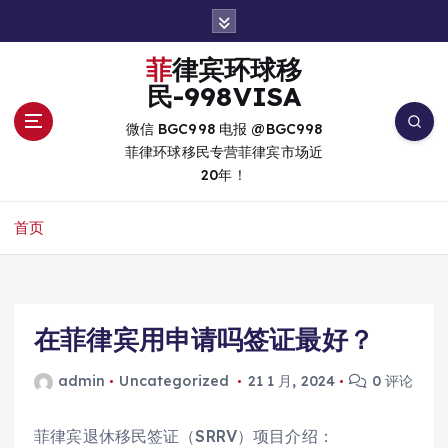
跳
转
到
菲律宾环球移
内
民-998VISA
容
微信 BGC998 电报 @BGC998
菲律环球移民专营菲律宾市场近
20年！
首页
在菲律宾用申请吗签证最好？
admin
Uncategorized
21 1 月, 2024
0 评论
菲律宾退休移民签证（SRRV）项目介绍：