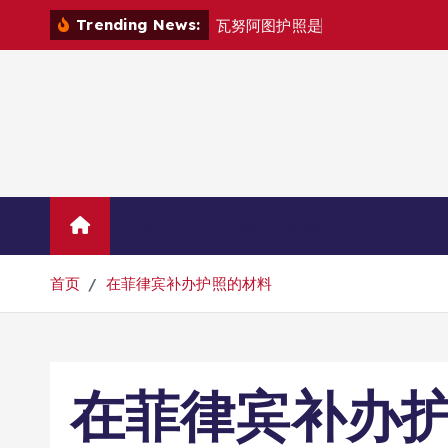
跳
Trending News:
瓦
努
阿
图
护
照
是
否
能
在
马
尼
拉
自
由
转
到
内
容
Home
联系华人移民
首页
在菲律宾补办护照的材料
在菲律宾补办