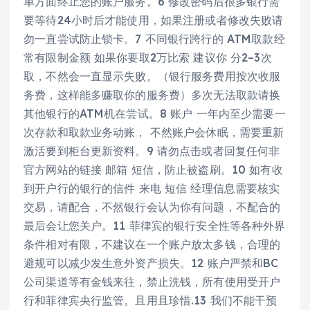
单方面终止您的账户服务。6 修改密码后很多银行需
要等待24小时后才能使用，如果注册或者修改失败请
勿一直尝试防止锁卡。7 不同银行跨行的 ATM取款经
常有限制金额 如果你要取2万比索 建议你 分2–3次
取，不然会一直显示失败。（银行服务费用按次收服
务费，这样能多赚取你的服务费）多次无法取款请换
其他银行的ATM机在尝试。8 账户 一年内至少需要一
次存款和取款业务动账， 不然账户会休眠，需要重新
激活要到柜台更新资料。9 请勿点击或者回复任何非
官方网站的链接 邮箱 短信，防止被盗刷。10 如有收
到开户行的银行的信件 来电 短信 经理信息需要核实
交易，请配合，不然银行会认为你有问题，不配合的
最后会让您关户。11 菲律宾的银行安全性等各种外界
条件相对有限，不建议在一个账户放太多钱，合理的
避规可以减少发生意外资产损失。12 账户严禁和BC
公司渠道等有金钱来往，禁止洗钱，所有使用受开户
行和菲律宾央行监管。且用且珍惜.13 我们不能干预