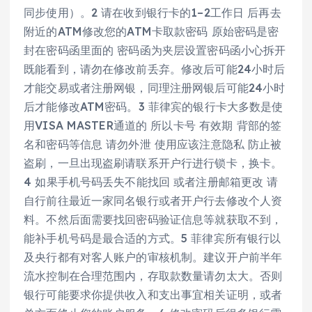
同步使用）。2 请在收到银行卡的1–2工作日 后再去
附近的ATM修改您的ATM卡取款密码 原始密码是密
封在密码函里面的 密码函为夹层设置密码函小心拆开
既能看到，请勿在修改前丢弃。修改后可能24小时后
才能交易或者注册网银，同理注册网银后可能24小时
后才能修改ATM密码。3 菲律宾的银行卡大多数是使
用VISA MASTER通道的 所以卡号 有效期 背部的签
名和密码等信息 请勿外泄 使用应该注意隐私 防止被
盗刷，一旦出现盗刷请联系开户行进行锁卡，换卡。
4 如果手机号码丢失不能找回 或者注册邮箱更改 请
自行前往最近一家同名银行或者开户行去修改个人资
料。不然后面需要找回密码验证信息等就获取不到，
能补手机号码是最合适的方式。5 菲律宾所有银行以
及央行都有对客人账户的审核机制。建议开户前半年
流水控制在合理范围内，存取款数量请勿太大。否则
银行可能要求你提供收入和支出事宜相关证明，或者