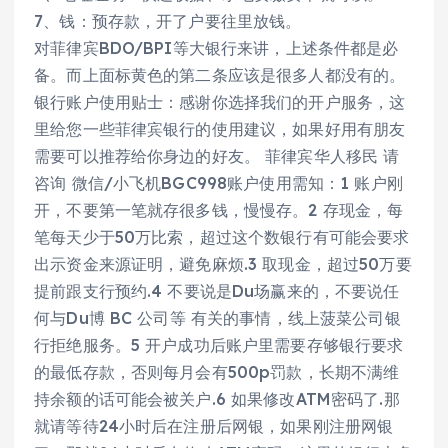
7、钱：预存款，开了户要往里放钱。
对菲律宾BDO/BPI等大银行来讲，上述条件都是必
备。而上面标黄色的第二条应该是很多人都没有的。
银行账户使用贴士：感谢你选择我们的开户服务，这
里给您一些菲律宾银行的使用建议，如果好用有朋友
需要可以推荐给你身边的好友。 菲律宾华人移民 请
咨询 微信/小飞机BGC998账户使用需知：1 账户刚
开，不要第一笔就存很多钱，慢慢存。2 存现金，每
笔每天少于50万比索，超过这个数银行有可能会要求
出示资金来源证明，避免麻烦.3 取现金，超过50万要
提前跟支行预约.4 不要说是Du场赢来的，不要说任
何与Du博 BC 公司等 有关的事情，线上菠菜公司银
行拒绝服务。5 开户成功后账户里需要存够银行要求
的最低存款，否则每月会有500p罚款，长期不满维
持余额的话可能会被关户.6 如果修改ATM密码了.那
就请等待24小时后在注册后网银，如果刚注册网银