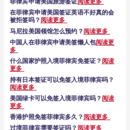
菲律宾申请美国旅游签证
阅读更多
在菲律宾申请美国签证英语不好真的会
被拒签吗？
阅读更多
马尼拉美国领馆怎么预约？
阅读更多
中国人在菲律宾申请美签懒人包
阅读更
多
什么国家护照入境菲律宾免签证？
阅读
更多
持有日本签证可以免签入境菲律宾吗？
阅读更多
美国绿卡可以免签入境菲律宾吗？
阅读
更多
香港护照免签菲律宾多久？
阅读更多
过境菲律宾需要签证吗？
阅读更多