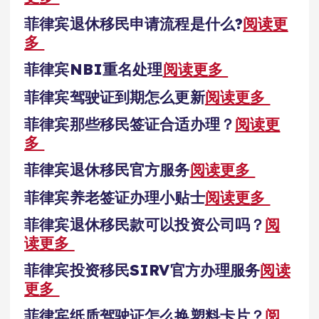
菲律宾退休移民申请流程是什么?
阅读更
多
菲律宾NBI重名处理
阅读更多
菲律宾驾驶证到期怎么更新
阅读更多
菲律宾那些移民签证合适办理？
阅读更
多
菲律宾退休移民官方服务
阅读更多
菲律宾养老签证办理小贴士
阅读更多
菲律宾退休移民款可以投资公司吗？
阅
读更多
菲律宾投资移民SIRV官方办理服务
阅读
更多
菲律宾纸质驾驶证怎么换塑料卡片？
阅