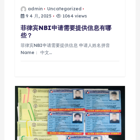
admin
Uncategorized
9 4 月, 2025
1064 views
菲律宾NBI申请需要提供信息有哪
些？
菲律宾NBI申请需要提供信息 申请人姓名拼音
Name： 中文…