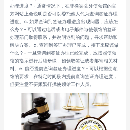
办理进度？- 通常情况下，在菲律宾驻外使领馆的官
方网站上会说明是否可以委托他人代为查询签证办理
进度。c. 如果查询到签证办理进度出现问题，应该怎
么办？- 可以通过电话或者电子邮件与使领馆的签证
办理部门取得联系，并说明遇到的问题，寻求帮助和
解决方案。d. 查询到签证办理已完成，接下来应该做
什么？- 一旦查询到签证办理已经完成，应按照使领
馆的指示进行后续步骤，如领取签证或者邮寄相关材
料。e. 能否提前查询签证办理进度？- 可以根据使领
馆的要求，在特定时间段内提前查询签证办理进度，
但要注意不要频繁打扰使领馆工作人员。