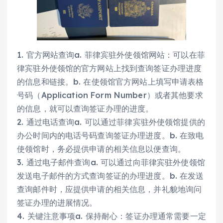
1. 官方网站查询a. 菲律宾驻外使领馆网站：可以在菲
律宾驻外使领馆的官方网站上找到查询签证办理进度
的信息和链接。b. 在使领馆官方网站上填写申请表格
号码（Application Form Number）或者其他要求
的信息，就可以查询签证办理的进度。
2. 通过电话查询a. 可以通过菲律宾驻外使领馆提供的
办公时间内的电话号码查询签证办理进度。b. 在致电
使领馆时，务必提供申请的相关信息以便查询。
3. 通过电子邮件查询a. 可以通过向菲律宾驻外使领馆
发送电子邮件的方式查询签证的办理进度。b. 在发送
查询邮件时，应提供申请的相关信息，并礼貌地询问
签证办理的进展情况。
4. 关键注意事项a. 保持耐心：签证办理通常需要一定