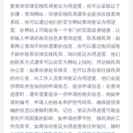
要查询菲律宾移民局签证办理进度，你可以采取以下
步骤：查询网站：菲律宾移民局通常会提供在线查询
系统，你可以通过他们的官方网站查询签证办理进
度。在网站上可能会有一个专门的页面或者链接，让
你输入申请的相关信息来查询进度。联系移民局：如
果网上查询不到你需要的信息，你可以通过电话或电
子邮件联系菲律宾移民局，询问签证办理进度。他们
的联系方式通常可以在官方网站上找到。拜访移民局
办公室：如果你身处菲律宾，也可以亲自前往移民局
的办公室，向工作人员查询签证办理进度。他们会提
供帮助并告知你的申请状态。提供申请信息：在查询
进度时，通常需要提供一些申请的相关信息，例如申
请的编号、申请人的姓名和护照号码等。确保提供准
确的信息以便顺利查询。记住，签证办理进度可能会
受到不同因素的影响，如申请的季节性、移民局的工
作负荷等。如果你对签证办理进度有任何疑问，随时