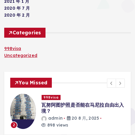
2021 年 1 月
2020 年 7 月
2020 年 2 月
Categories
998visa
Uncategorized
You Missed
998visa
入
瓦努阿图护照是否能在马尼拉使用国际
学校的注册？
admin
20 8 月, 2025
813 views
3