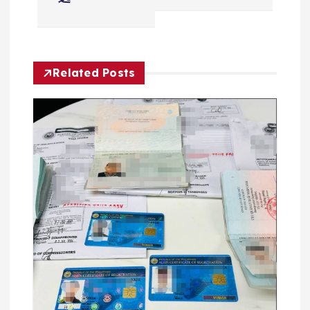
导
航
Related Posts