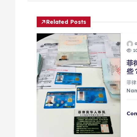
章
导
Related Posts
航
10
菲
些
菲律
Na
Con