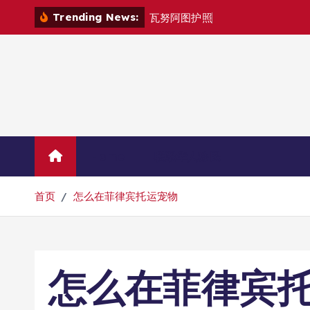
跳
Trending News:
瓦
努
阿
图
护
照
是
否
能
在
马
转
到
内
容
Home
联系华人移民
首页
怎么在菲律宾托运宠物
怎么在菲律宾